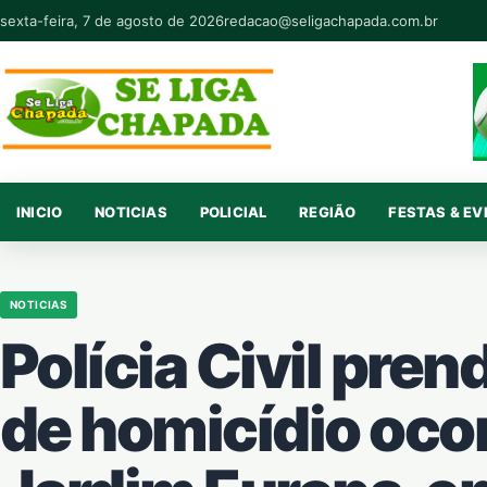
Pular para o conteúdo
sexta-feira, 7 de agosto de 2026
redacao@seligachapada.com.br
INICIO
NOTICIAS
POLICIAL
REGIÃO
FESTAS & E
NOTICIAS
Polícia Civil pre
de homicídio oco