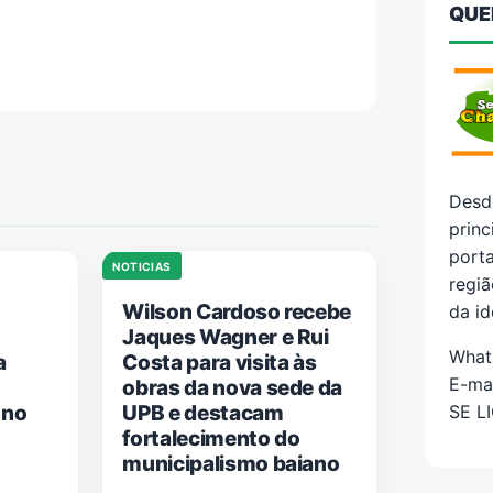
QUE
Desd
prin
porta
NOTICIAS
regiã
Wilson Cardoso recebe
da id
Jaques Wagner e Rui
What
a
Costa para visita às
E-ma
obras da nova sede da
SE L
 no
UPB e destacam
fortalecimento do
municipalismo baiano