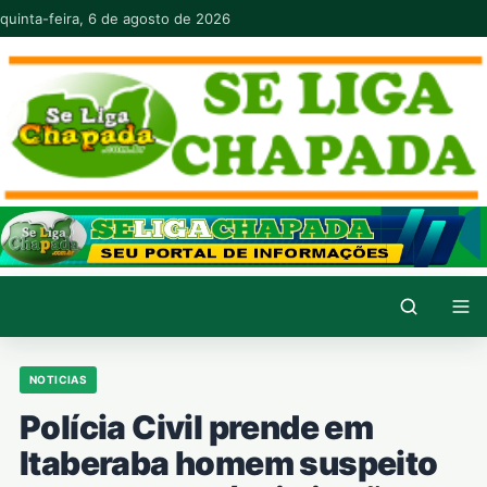
Pular para o conteúdo
quinta-feira, 6 de agosto de 2026
NOTICIAS
Polícia Civil prende em
Itaberaba homem suspeito