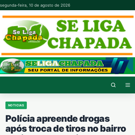
Pular para o conteúdo
segunda-feira, 10 de agosto de 2026
NOTICIAS
Polícia apreende drogas
após troca de tiros no bairro