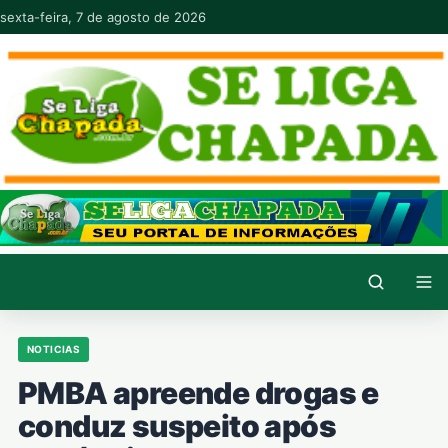
Pular para o conteúdo
sexta-feira, 7 de agosto de 2026
NOTICIAS
PMBA apreende drogas e
conduz suspeito após