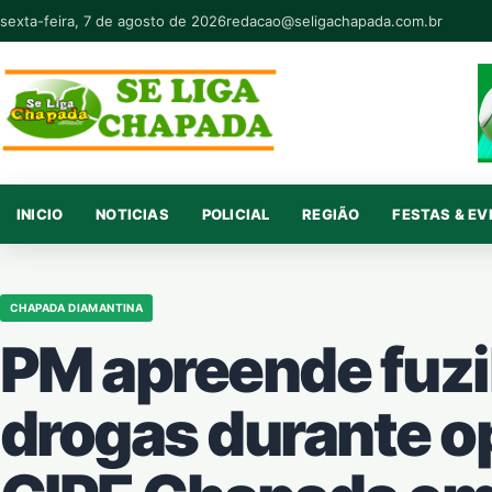
Pular para o conteúdo
sexta-feira, 7 de agosto de 2026
redacao@seligachapada.com.br
INICIO
NOTICIAS
POLICIAL
REGIÃO
FESTAS & E
CHAPADA DIAMANTINA
PM apreende fuzil
drogas durante o