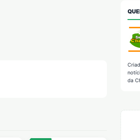
QUE
Cria
notíc
da C