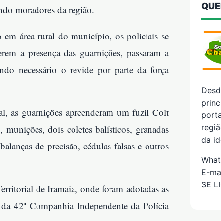
QUE
ando moradores da região.
m área rural do município, os policiais se
erem a presença das guarnições, passaram a
endo necessário o revide por parte da força
Desd
prin
al, as guarnições apreenderam um fuzil Colt
porta
regiã
 munições, dois coletes balísticos, granadas
da id
balanças de precisão, cédulas falsas e outros
What
E-ma
SE L
erritorial de Iramaia, onde foram adotadas as
o da 42ª Companhia Independente da Polícia