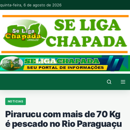
Pular para o conteúdo
quinta-feira, 6 de agosto de 2026
NOTICIAS
Pirarucu com mais de 70 Kg
é pescado no Rio Paraguaçu