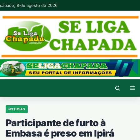
Pular para o conteúdo
sábado, 8 de agosto de 2026
NOTICIAS
Participante de furto à
Embasa é preso em Ipirá