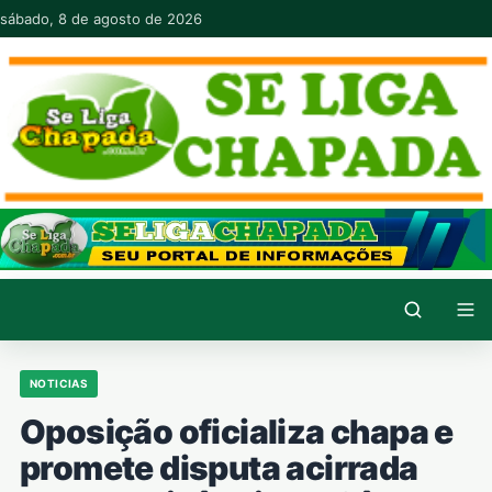
Pular para o conteúdo
sábado, 8 de agosto de 2026
NOTICIAS
Oposição oficializa chapa e
promete disputa acirrada