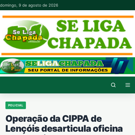
Pular para o conteúdo
domingo, 9 de agosto de 2026
POLICIAL
Operação da CIPPA de
Lençóis desarticula oficina