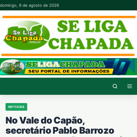
Pular para o conteúdo
domingo, 9 de agosto de 2026
NOTICIAS
No Vale do Capão,
secretário Pablo Barrozo