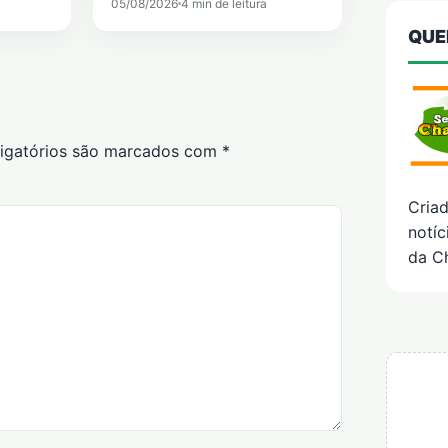
05/08/2026
4 min de leitura
QUE
igatórios são marcados com
*
Cria
notíc
da C