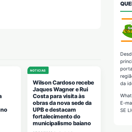
QUE
Desd
prin
porta
NOTICIAS
regiã
Wilson Cardoso recebe
da id
Jaques Wagner e Rui
What
a
Costa para visita às
obras da nova sede da
E-ma
 no
UPB e destacam
SE L
fortalecimento do
municipalismo baiano