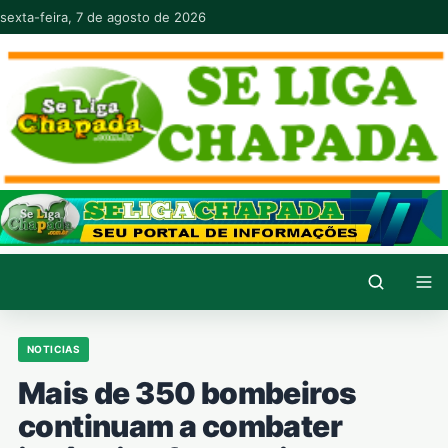
Pular para o conteúdo
sexta-feira, 7 de agosto de 2026
NOTICIAS
Mais de 350 bombeiros
continuam a combater