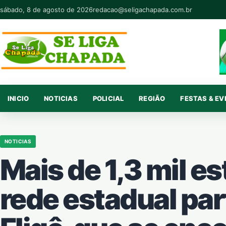
Pular para o conteúdo
sábado, 8 de agosto de 2026
redacao@seligachapada.com.br
INICIO
NOTICIAS
POLICIAL
REGIÃO
FESTAS & E
NOTICIAS
Mais de 1,3 mil e
rede estadual par