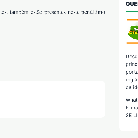
QUE
ntes, também estão presentes neste penúltimo
Desd
prin
porta
regiã
da id
What
E-ma
SE L