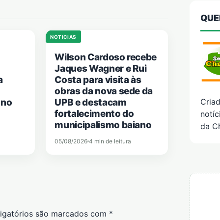
QUE
NOTICIAS
Wilson Cardoso recebe
Jaques Wagner e Rui
a
Costa para visita às
obras da nova sede da
Cria
 no
UPB e destacam
fortalecimento do
notíc
municipalismo baiano
da C
05/08/2026
4 min de leitura
igatórios são marcados com
*