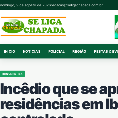
Pular para o conteúdo
domingo, 9 de agosto de 2026
redacao@seligachapada.com.br
INICIO
NOTICIAS
POLICIAL
REGIÃO
FESTAS & E
IBIQUERA - BA
Incêdio que se a
residências em Ib