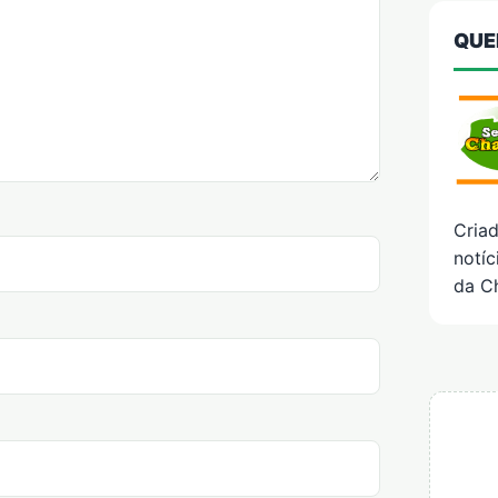
QUE
Cria
notíc
da C