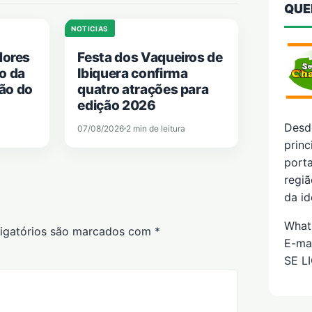
QUE
NOTICIAS
dores
Festa dos Vaqueiros de
o da
Ibiquera confirma
ão do
quatro atrações para
edição 2026
Desd
07/08/2026
2 min de leitura
prin
porta
regiã
da id
What
igatórios são marcados com
*
E-ma
SE L