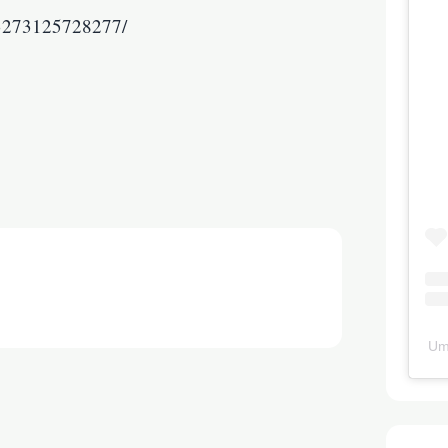
43273125728277/
Um