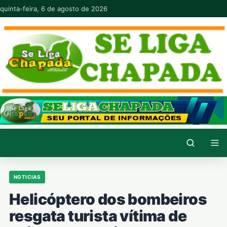
Pular para o conteúdo
quinta-feira, 6 de agosto de 2026
NOTICIAS
Helicóptero dos bombeiros
resgata turista vítima de