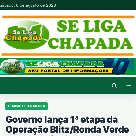
Pular para o conteúdo
sábado, 8 de agosto de 2026
CHAPADA DIAMANTINA
Governo lança 1ª etapa da
Operação Blitz/Ronda Verde