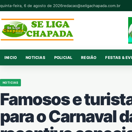
Pular para o conteúdo
quinta-feira, 6 de agosto de 2026
redacao@seligachapada.com.br
INICIO
NOTICIAS
POLICIAL
REGIÃO
FESTAS & E
NOTICIAS
Famosos e turis
para o Carnaval d