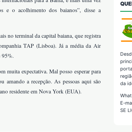
QUE
dos e o acolhimento dos baianos”, disse a
s no terminal da capital baiana, que registra
mpanhia TAP (Lisboa). Já a média da Air
Desd
e 95%.
prin
porta
om muita expectativa. Mal posso esperar para
regiã
tou amando a recepção. As pessoas aqui são
da id
cano residente em Nova York (EUA).
What
E-ma
SE L