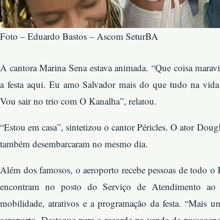
Foto – Eduardo Bastos – Ascom SeturBA
A cantora Marina Sena estava animada. “Que coisa maravil
a festa aqui. Eu amo Salvador mais do que tudo na vid
Vou sair no trio com O Kanalha”, relatou.
“Estou em casa”, sintetizou o cantor Péricles. O ator Dou
também desembarcaram no mesmo dia.
Além dos famosos, o aeroporto recebe pessoas de todo o Br
encontram no posto do Serviço de Atendimento ao T
mobilidade, atrativos e a programação da festa. “Mais u
aeroporto. Destaque para o recorde na venda de passagens