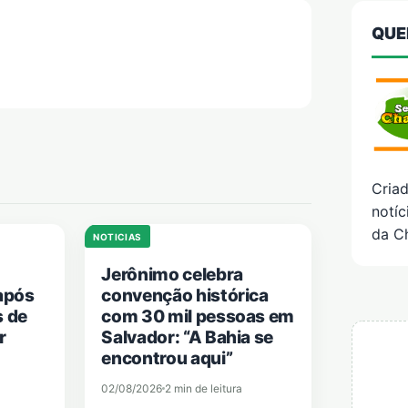
QUE
Cria
notíc
da C
NOTICIAS
Jerônimo celebra
após
convenção histórica
s de
com 30 mil pessoas em
r
Salvador: “A Bahia se
encontrou aqui”
02/08/2026
2 min de leitura