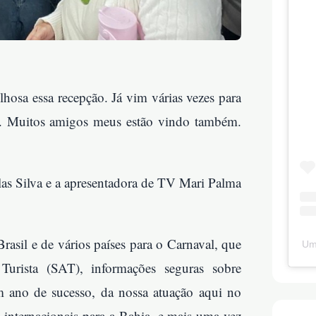
hosa essa recepção. Já vim várias vezes para
a. Muitos amigos meus estão vindo também.
glas Silva e a apresentadora de TV Mari Palma
asil e de vários países para o Carnaval, que
Um
urista (SAT), informações seguras sobre
m ano de sucesso, da nossa atuação aqui no
 internacionais para a Bahia, e mais uma vez