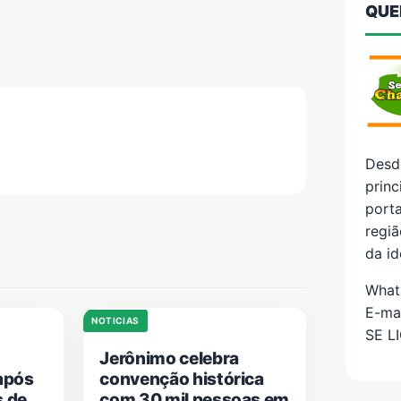
QUE
Desd
prin
porta
regiã
da id
What
E-ma
NOTICIAS
SE L
Jerônimo celebra
após
convenção histórica
s de
com 30 mil pessoas em