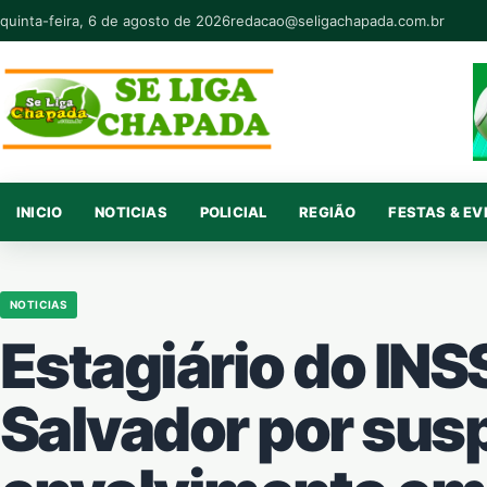
Pular para o conteúdo
quinta-feira, 6 de agosto de 2026
redacao@seligachapada.com.br
INICIO
NOTICIAS
POLICIAL
REGIÃO
FESTAS & E
NOTICIAS
Estagiário do INS
Salvador por susp