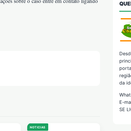
ações sobre o caso entre em contato ligando
QUE
Desd
prin
porta
regiã
da id
What
E-ma
SE L
NOTICIAS