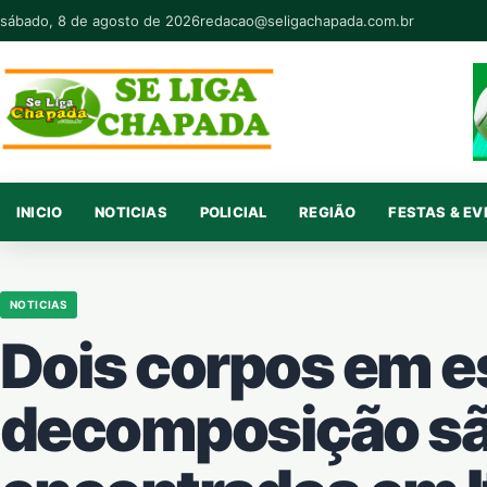
Pular para o conteúdo
sábado, 8 de agosto de 2026
redacao@seligachapada.com.br
INICIO
NOTICIAS
POLICIAL
REGIÃO
FESTAS & E
NOTICIAS
Dois corpos em e
decomposição s