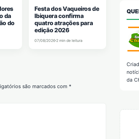
dores
Festa dos Vaqueiros de
QUE
o da
Ibiquera confirma
ão do
quatro atrações para
edição 2026
07/08/2026
2 min de leitura
Cria
notíc
da C
igatórios são marcados com
*