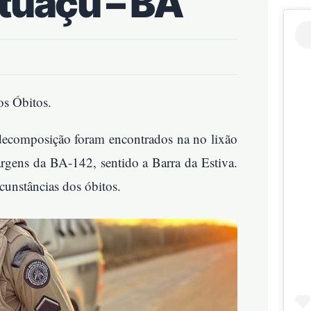
tuaçu – BA
os Óbitos.
 decomposição foram encontrados na no lixão
argens da BA-142, sentido a Barra da Estiva.
rcunstâncias dos óbitos.