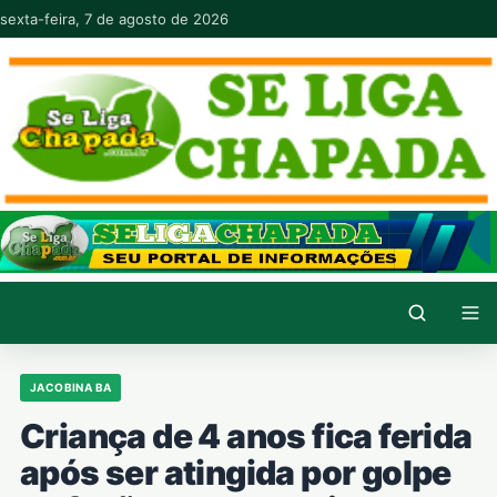
Pular para o conteúdo
sexta-feira, 7 de agosto de 2026
JACOBINA BA
Criança de 4 anos fica ferida
após ser atingida por golpe