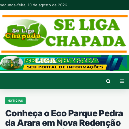
Pular para o conteúdo
segunda-feira, 10 de agosto de 2026
NOTICIAS
Conheça o Eco Parque Pedra
da Arara em Nova Redenção