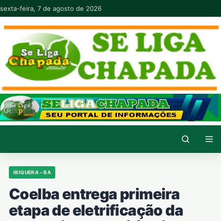
Pular para o conteúdo
sexta-feira, 7 de agosto de 2026
IBIQUERA - BA
Coelba entrega primeira
etapa de eletrificação da