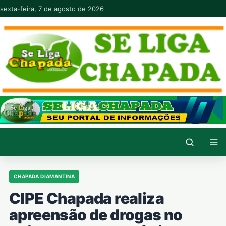
Pular para o conteúdo
sexta-feira, 7 de agosto de 2026
CHAPADA DIAMANTINA
CIPE Chapada realiza
apreensão de drogas no