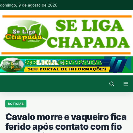
Pular para o conteúdo
domingo, 9 de agosto de 2026
NOTICIAS
Cavalo morre e vaqueiro fica
ferido após contato com fio