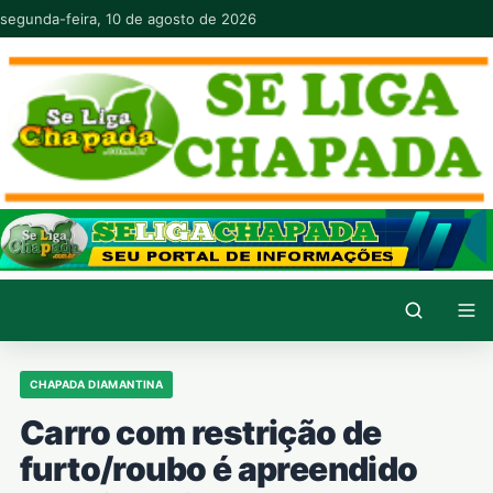
Pular para o conteúdo
segunda-feira, 10 de agosto de 2026
CHAPADA DIAMANTINA
Carro com restrição de
furto/roubo é apreendido