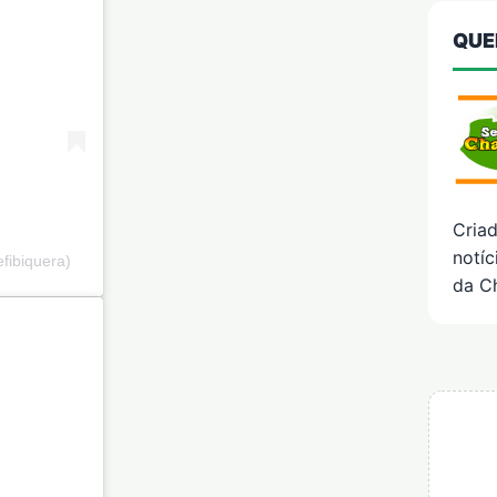
QUE
Cria
notíc
fibiquera)
da C