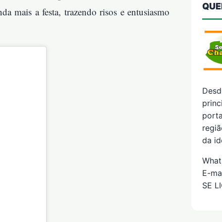
QUE
da mais a festa, trazendo risos e entusiasmo
Desd
prin
porta
regiã
da id
What
E-ma
SE L