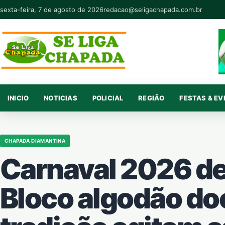
Pular para o conteúdo
sexta-feira, 7 de agosto de 2026
redacao@seligachapada.com.br
INICIO
NOTICIAS
POLICIAL
REGIÃO
FESTAS & E
CHAPADA DIAMANTINA
Carnaval 2026 de
Bloco algodão doc