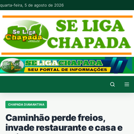
Pular para o conteúdo
quarta-feira, 5 de agosto de 2026
CHAPADA DIAMANTINA
Caminhão perde freios,
invade restaurante e casa e