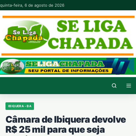
Pular para o conteúdo
quinta-feira, 6 de agosto de 2026
IBIQUERA - BA
Câmara de Ibiquera devolve
R$ 25 mil para que seja