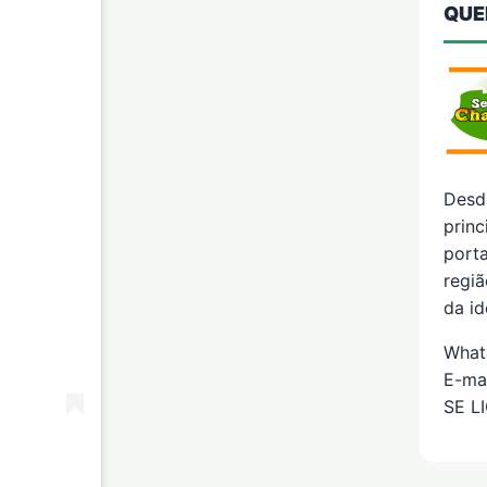
QUE
Desd
prin
porta
regiã
da id
What
E-ma
SE L