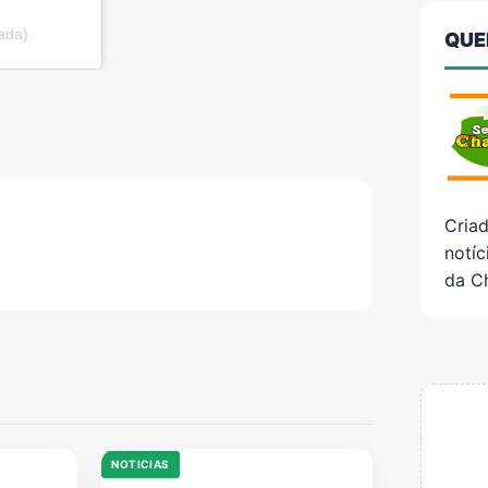
ada)
QUE
Cria
notíc
da C
NOTICIAS