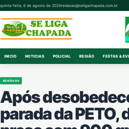
Pular para o conteúdo
quinta-feira, 6 de agosto de 2026
redacao@seligachapada.com.br
INICIO
NOTICIAS
POLICIAL
REGIÃO
FESTAS & E
ABAÍRA BA
Após desobedece
parada da PETO, 