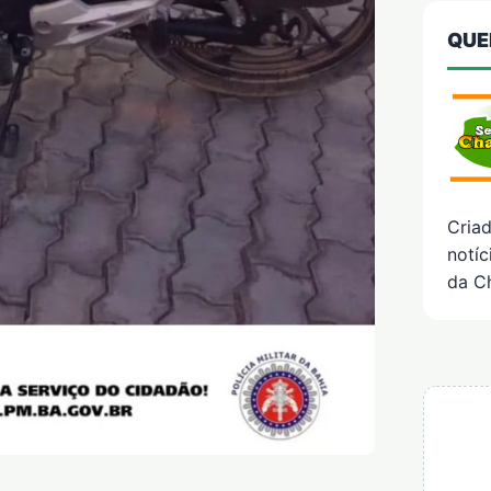
QUE
Cria
notíc
da C