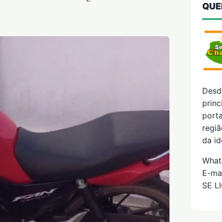
QUE
Desd
prin
porta
regiã
da id
What
E-ma
SE L