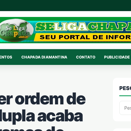
VENTOS
CHAPADA DIAMANTINA
CONTATO
PUBLICIDADE 
PES
r ordem de
Pesqu
dupla acaba