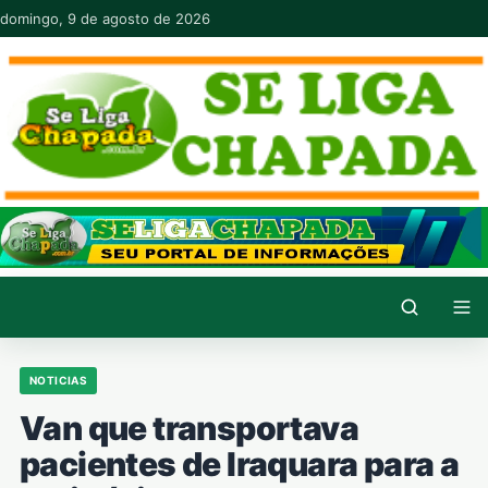
Pular para o conteúdo
domingo, 9 de agosto de 2026
NOTICIAS
Van que transportava
pacientes de Iraquara para a