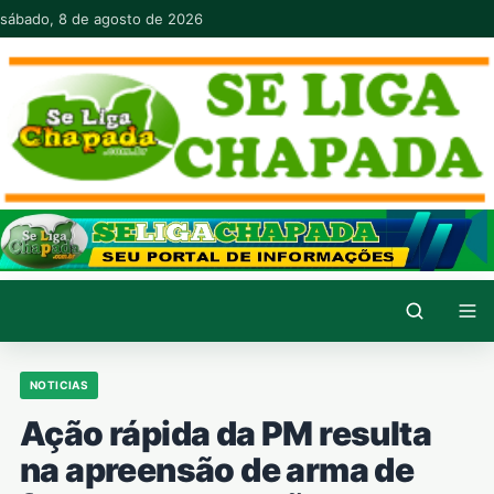
Pular para o conteúdo
sábado, 8 de agosto de 2026
NOTICIAS
Ação rápida da PM resulta
na apreensão de arma de